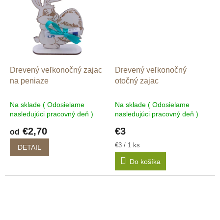
Drevený veľkonočný zajac
Drevený veľkonočný
na peniaze
otočný zajac
Na sklade ( Odosielame
Na sklade ( Odosielame
nasledujúci pracovný deň )
nasledujúci pracovný deň )
€2,70
€3
od
Jednotková
€3 / 1 ks
DETAIL
cena:
Do košíka