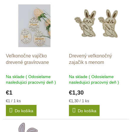
V
n
ý
i
p
e
i
p
s
r
p
o
r
d
o
u
d
k
Veľkonočne vajíčko
Drevený veľkonočný
u
t
drevené gravírovane
zajačik s menom
k
o
t
v
Na sklade ( Odosielame
Na sklade ( Odosielame
o
nasledujúci pracovný deň )
nasledujúci pracovný deň )
v
€1
€1,30
Jednotková
Jednotková
€1 / 1 ks
€1,30 / 1 ks
cena:
cena:
Do košíka
Do košíka