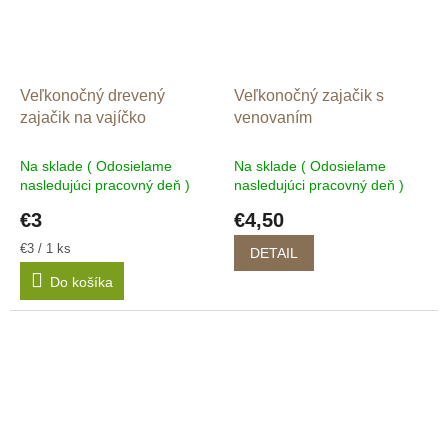
Veľkonočný drevený
Veľkonočný zajačik s
zajačik na vajíčko
venovaním
Na sklade ( Odosielame
Na sklade ( Odosielame
nasledujúci pracovný deň )
nasledujúci pracovný deň )
€3
€4,50
Jednotková
€3 / 1 ks
DETAIL
cena:
Do košíka