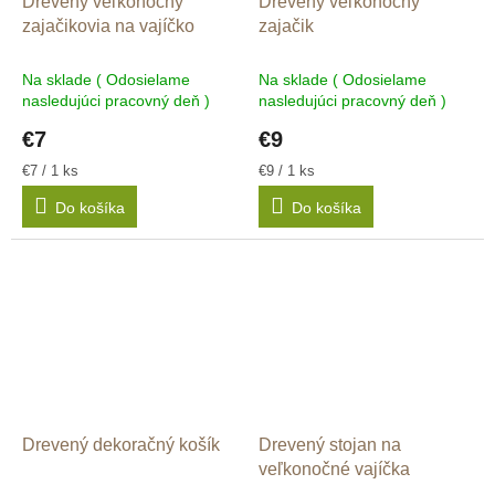
Drevený veľkonočný
Drevený veľkonočný
zajačikovia na vajíčko
zajačik
Na sklade ( Odosielame
Na sklade ( Odosielame
nasledujúci pracovný deň )
nasledujúci pracovný deň )
€7
€9
Jednotková
Jednotková
€7 / 1 ks
€9 / 1 ks
cena:
cena:
Do košíka
Do košíka
Drevený dekoračný košík
Drevený stojan na
veľkonočné vajíčka