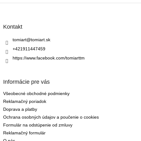
Z
á
p
ä
Kontakt
t
i
tomiart
@
tomiart.sk
e
+421911447459
https://www.facebook.com/tomiarttm
Informácie pre vás
Všeobecné obchodné podmienky
Reklamačný poriadok
Doprava a platby
Ochrana osobných údajov a poučenie o cookies
Formulár na odstúpenie od zmluvy
Reklamačný formulár
O nás