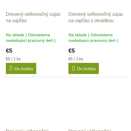
Drevený veľkonočný zajac
Drevený veľkonočný zajac
na vajíčko
na vajíčko s ohrádkou
Na sklade ( Odosielame
Na sklade ( Odosielame
nasledujúci pracovný deň )
nasledujúci pracovný deň )
€5
€5
Jednotková
Jednotková
€5 / 1 ks
€5 / 1 ks
cena:
cena:
Do košíka
Do košíka