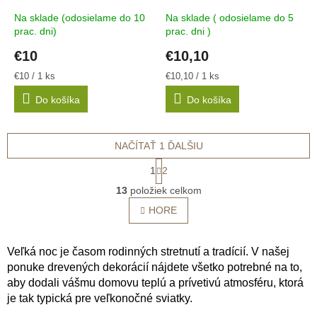
Na sklade (odosielame do 10
Na sklade ( odosielame do 5
prac. dni)
prac. dni )
€10
€10,10
Jednotková
Jednotková
€10 / 1 ks
€10,10 / 1 ks
cena:
cena:
Do košíka
Do košíka
NAČÍTAŤ 1 ĎALŠIU
S
1
2
t
O
r
13
položiek celkom
v
á
l
HORE
n
á
k
o
d
v
a
Veľká noc je časom rodinných stretnutí a tradícií. V našej
a
c
ponuke drevených dekorácií nájdete všetko potrebné na to,
n
i
aby dodali vášmu domovu teplú a prívetivú atmosféru, ktorá
i
e
e
je tak typická pre veľkonočné sviatky.
p