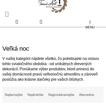
Prejsť
na
obsah
NÁKUPNÝ
KOŠÍK
Veľká noc
V našej kategórii nájdete všetko, čo potrebujete na oslavu
tohto sviatočného obdobia - od unikátnych drevených
dekorácií. Ponúkame výber produktov, ktoré prinesú do
vašej domácnosti pravú veľkonočnú atmosféru a zároveň
poslúžia ako krásne darčeky pre vašich blízkych
.
R
a
Najlacnejšie
Najdrahšie
Najpredávanejšie
Abecedne
d
e