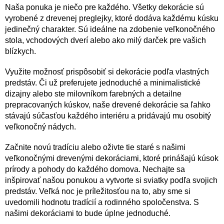
r
Naša ponuka je niečo pre každého. Všetky dekorácie sú
v
vyrobené z drevenej preglejky, ktoré dodáva každému kúsku
k
y
jedinečný charakter. Sú ideálne na zdobenie veľkonočného
v
stola, vchodových dverí alebo ako milý darček pre vašich
ý
blízkych.
p
i
Využite možnosť prispôsobiť si dekorácie podľa vlastných
s
predstáv. Či už preferujete jednoduché a minimalistické
u
dizajny alebo ste milovníkom farebných a detailne
prepracovaných kúskov, naše drevené dekorácie sa ľahko
stávajú súčasťou každého interiéru a pridávajú mu osobitý
veľkonočný nádych.
Začnite novú tradíciu alebo oživte tie staré s našimi
veľkonočnými drevenými dekoráciami, ktoré prinášajú kúsok
prírody a pohody do každého domova. Nechajte sa
inšpirovať našou ponukou a vytvorte si sviatky podľa svojich
predstáv. Veľká noc je príležitosťou na to, aby sme si
uvedomili hodnotu tradícií a rodinného spoločenstva. S
našimi dekoráciami to bude úplne jednoduché.