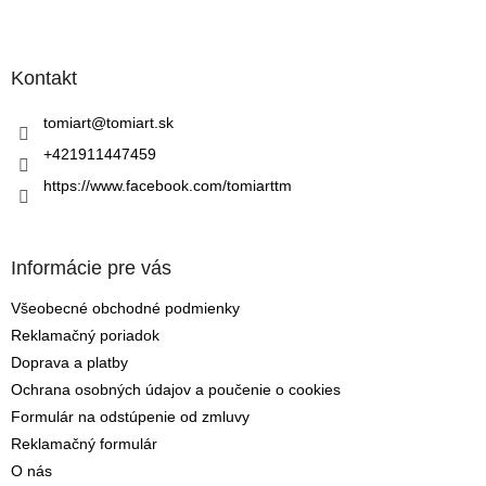
Z
á
p
ä
Kontakt
t
i
tomiart
@
tomiart.sk
e
+421911447459
https://www.facebook.com/tomiarttm
Informácie pre vás
Všeobecné obchodné podmienky
Reklamačný poriadok
Doprava a platby
Ochrana osobných údajov a poučenie o cookies
Formulár na odstúpenie od zmluvy
Reklamačný formulár
O nás