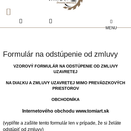
Prejsť
na
obsah
NÁKUPNÝ
KOŠÍK
Formulár na odstúpenie od zmluvy
VZOROVÝ FORMULÁR NA ODSTÚPENIE OD ZMLUVY
UZAVRETEJ
NA DIAĽKU A ZMLUVY UZAVRETEJ MIMO PREVÁDZKOVÝCH
PRIESTOROV
OBCHODNÍKA
Internetového obchodu www.tomiart.sk
(vyplňte a zašlite tento formulár len v prípade, že si želáte
odstúpiť od zmluvy)