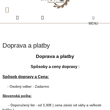
Prejsť
na
obsah
NÁKUPNÝ
KOŠÍK
Doprava a platby
Doprava a platby
Spôsoby a ceny dopravy :
Spôsob dopravy
a
Cena:
- Osobný odber - Zadarmo
Slovenská pošta:
- Doporučený list - od 3,30€ ( cena závisí od váhy a veľkosti
balíka )