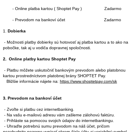
- Online platba kartou ( Shoptet Pay ) Zadarmo
- Prevodom na bankoví účet Zadarmo
1.
Dobierka
- Možnosti platby dobierky sú hotovosť aj platba kartou a to ako na
pobočke, tak aj u vodiča dopravnej spoločnosti.
2. Online platby kartou Shoptet Pay
- Platbu môžete uskutočniť bankovým prevodom alebo platobnou
kartou prostredníctvom platobnej brány SHOPTET Pay.
Bližšie informácie nájete na:
https://www.shoptetpay.com/sk
3. Prevodom na bankoví účet
- Zvoľte si platbu cez internetbanking.
- Na vašu e-mailovú adresu vám zašleme zálohovú faktúru.
- Prihláste sa pomocou svojich údajov do internetbankingu.
- Uhraďte potrebnú sumu prevodom na náš účet, pričom
nezabudnite pozorne vypísať okrem čísla účtu aj variabilný symbol.