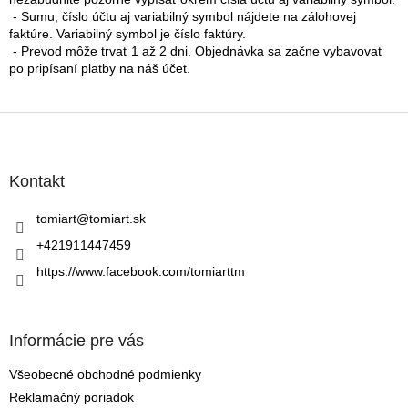
- Sumu, číslo účtu aj variabilný symbol nájdete na zálohovej
faktúre. Variabilný symbol je číslo faktúry.
- Prevod môže trvať 1 až 2 dni. Objednávka sa začne vybavovať
po pripísaní platby na náš účet.
Z
á
p
ä
Kontakt
t
i
tomiart
@
tomiart.sk
e
+421911447459
https://www.facebook.com/tomiarttm
Informácie pre vás
Všeobecné obchodné podmienky
Reklamačný poriadok