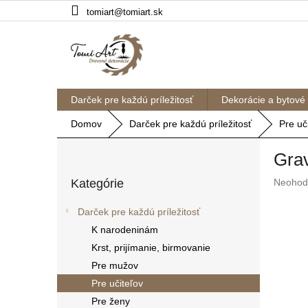
Prejsť
tomiart@tomiart.sk
na
obsah
Darček pre každú príležitosť
Dekorácie a bytové
Domov
Darček pre každú príležitosť
Pre uč
B
Grav
o
Preskočiť
č
Prieme
Kategórie
Neohod
kategórie
n
hodnote
ý
produkt
Darček pre každú príležitosť
p
je
K narodeninám
a
0,0
z
Krst, prijímanie, birmovanie
n
5
e
Pre mužov
hviezdič
l
Pre učiteľov
Pre ženy