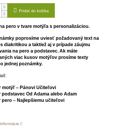
Pridať do košíka
na pero v tvare motýľa s personalizáciou.
námky poprosíme uviesť požadovaný text na
s diakritikou a taktiež aj v prípade záujmu
vania na pero a podstavec. Ak máte
aných viac kusov motýľov prosíme texty
do jednej poznámky.
ad:
r motýľ – Pánovi Učiteľovi
 podstavec Od Adama alebo Adam
pero – Najlepšiemu učiteľovi
 informácie