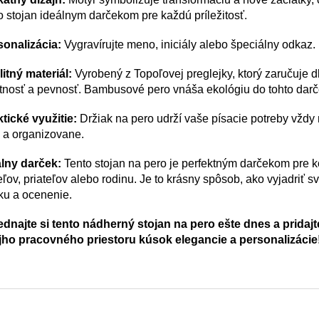
o stojan ideálnym darčekom pre každú príležitosť.
sonalizácia:
Vygravírujte meno, iniciály alebo špeciálny odkaz.
itný materiál:
Vyrobený z Topoľovej preglejky, ktorý zaručuje d
tnosť a pevnosť. Bambusové pero vnáša ekológiu do tohto darč
tické využitie:
Držiak na pero udrží vaše písacie potreby vždy
 a organizovane.
álny darček:
Tento stojan na pero je perfektným darčekom pre k
eľov, priateľov alebo rodinu. Je to krásny spôsob, ako vyjadriť s
ku a ocenenie.
ednajte si tento nádherný stojan na pero ešte dnes a pridajt
jho pracovného priestoru kúsok elegancie a personalizácie