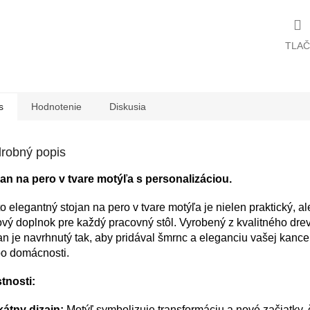
TLAČ
s
Hodnotenie
Diskusia
robný popis
jan na pero v tvare motýľa s personalizáciou.
o elegantný stojan na pero v tvare motýľa je nielen praktický, al
ový doplnok pre každý pracovný stôl. Vyrobený z kvalitného drev
an je navrhnutý tak, aby pridával šmrnc a eleganciu vašej kancel
bo domácnosti.
tnosti:
kátny dizajn:
Motýľ symbolizuje transformáciu a nové začiatky, 