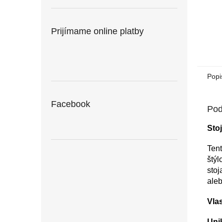
Prijímame online platby
Popi
Facebook
Pod
Sto
Tent
štýl
stoj
ale
Vlas
Uni