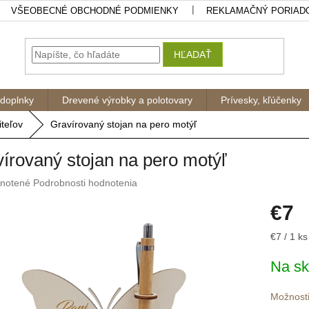
VŠEOBECNÉ OBCHODNÉ PODMIENKY
REKLAMAČNÝ PORIAD
HĽADAŤ
 doplnky
Drevené výrobky a polotovary
Prívesky, kľúčenky
iteľov
Gravírovaný stojan na pero motýľ
írovaný stojan na pero motýľ
rné
notené
Podrobnosti hodnotenia
nie
€7
u
Jednotk
€7 / 1 ks
cena:
Na sk
iek.
Možnosti