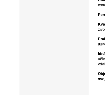
tent
Per
Kval
živo
Prak
ruky
Ide
učit
vďa
Obj
svo
Z
á