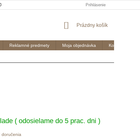
OK
DOPRAVA A PLATBY
OCHRANA OSOBNÝCH ÚDAJOV A P
Prihlásenie
NÁKUPNÝ
Prázdny košík
KOŠÍK
Reklamné predmety
Moja objednávka
Kontakty
ová
lade ( odosielame do 5 prac. dni )
 doručenia