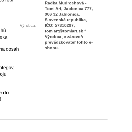
Radka Mudrochová -
Tomi Art, Jablonica 777,
906 32 Jablonica,
Slovenská republika,
Výrobca
:
IČO: 57310297,
lhú
tomiart@tomiart.sk *
Výrobca je zároveň
eka.
prevádzkovateľ tohto e-
shopu.
 na dosah
olegov,
voju
e do
!