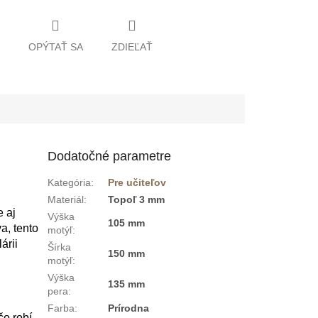
OPÝTAŤ SA
ZDIEĽAŤ
Dodatočné parametre
Kategória
:
Pre učiteľov
Materiál
:
Topoľ 3 mm
e aj
Výška
105 mm
a, tento
motýľ
:
árii
Šírka
150 mm
motýľ
:
Výška
135 mm
pera
:
Farba
:
Prírodna
čo robí