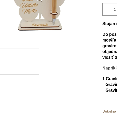
Stojan 
Do poz
motýľa 
gravíro
objedn
vložiť 
Napríkl
1.Graví
Gravír
Gravír 
Detailné