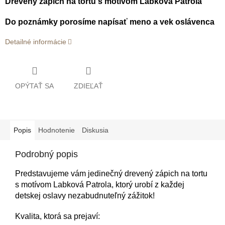
Drevený zápich na tortu s motívom Labková Patrola
Do poznámky porosíme napísať meno a vek oslávenca
Detailné informácie
OPÝTAŤ SA
ZDIEĽAŤ
Popis
Hodnotenie
Diskusia
Podrobný popis
Predstavujeme vám jedinečný drevený zápich na tortu
s motívom Labková Patrola, ktorý urobí z každej
detskej oslavy nezabudnuteľný zážitok!
Kvalita, ktorá sa prejaví: