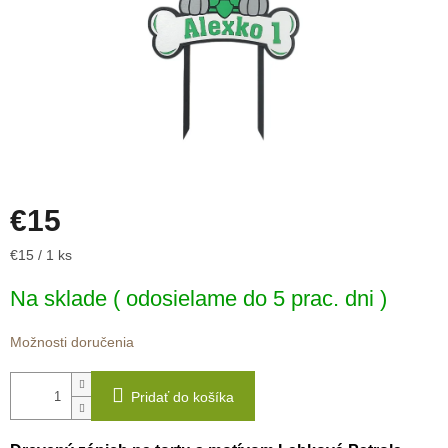
€15
Jednotková
€15 / 1 ks
cena:
Na sklade ( odosielame do 5 prac. dni )
Možnosti doručenia
Pridať do košíka