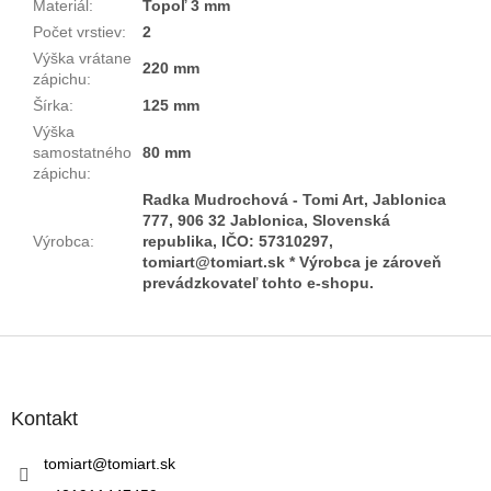
Materiál
:
Topoľ 3 mm
Počet vrstiev
:
2
Výška vrátane
220 mm
zápichu
:
Šírka
:
125 mm
Výška
samostatného
80 mm
zápichu
:
Radka Mudrochová - Tomi Art, Jablonica
777, 906 32 Jablonica, Slovenská
Výrobca
:
republika, IČO: 57310297,
tomiart@tomiart.sk * Výrobca je zároveň
prevádzkovateľ tohto e-shopu.
Z
á
p
ä
Kontakt
t
i
tomiart
@
tomiart.sk
e