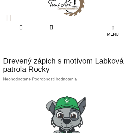
Prejsť
na
obsah
NÁKUPNÝ
KOŠÍK
Drevený zápich s motívom Labková
patrola Rocky
Priemerné
Neohodnotené
Podrobnosti hodnotenia
hodnotenie
produktu
je
0,0
z
5
hviezdičiek.