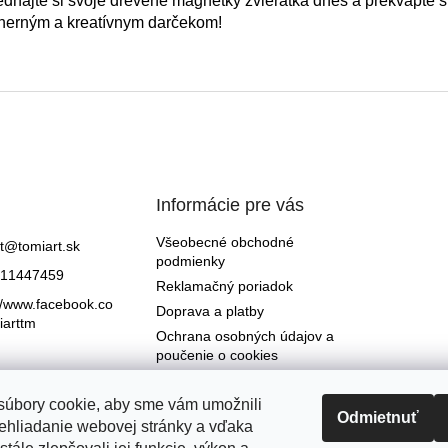
dnajte si svoje drevené magnetky zvieratká dnes a prekvapte s
herným a kreatívnym darčekom!
Informácie pre vás
Všeobecné obchodné
t
@
tomiart.sk
podmienky
11447459
Reklamačný poriadok
//www.facebook.co
Doprava a platby
iarttm
Ochrana osobných údajov a
poučenie o cookies
Formulár na odstúpenie od
zmluvy
úbory cookie, aby sme vám umožnili
Odmietnuť
Reklamačný formulár
ehliadanie webovej stránky a vďaka