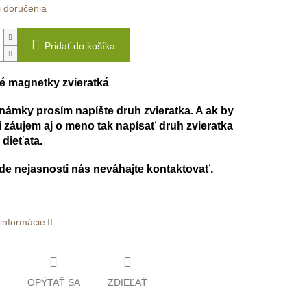
 doručenia
Pridať do košíka
é magnetky zvieratká
ámky prosím napíšte druh zvieratka. A ak by
i záujem aj o meno tak napísať druh zvieratka
dieťata.
de nejasnosti nás neváhajte kontaktovať.
 informácie
OPÝTAŤ SA
ZDIEĽAŤ