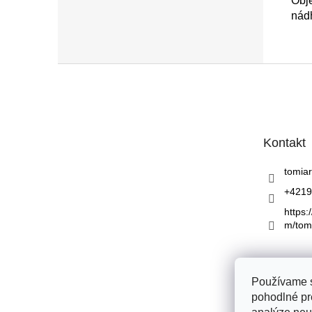
Obje
nád
Z
á
p
ä
t
Kontakt
i
e
tomiar
+4219
https:
m/tom
Používame s
pohodlné pr