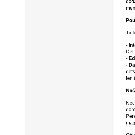
dodá
men
Použ
Tiet
-
Int
Deti
-
Ed
-
Da
dets
len 
Neč
Nec
dom
Pers
mag