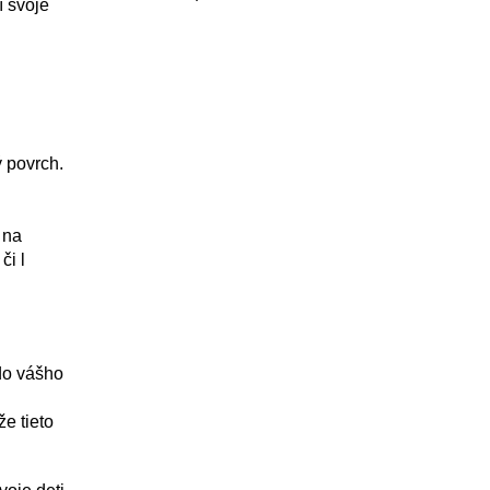
í svoje
ý povrch.
 na
y či l
do vášho
že tieto