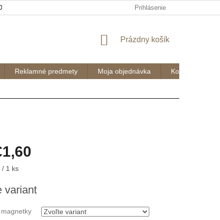
OK
DOPRAVA A PLATBY
OCHRANA OSOBNÝCH ÚDAJOV A P
Prihlásenie
NÁKUPNÝ
Prázdny košík
KOŠÍK
Reklamné predmety
Moja objednávka
Kontakty
€1,60
ová
/ 1 ks
 variant
 magnetky