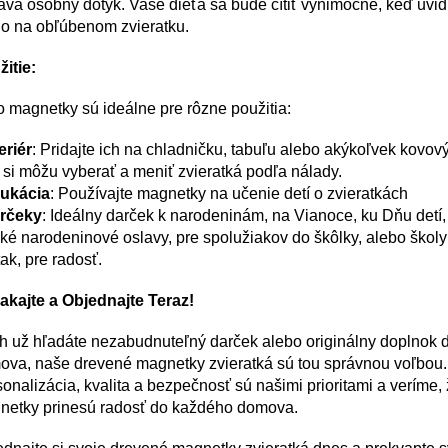
va osobný dotyk. Vaše dieťa sa bude cítiť výnimočne, keď uvid
o na obľúbenom zvieratku.
itie:
o magnetky sú ideálne pre rôzne použitia:
eriér
: Pridajte ich na chladničku, tabuľu alebo akýkoľvek kovov
 si môžu vyberať a meniť zvieratká podľa nálady.
ukácia
: Používajte magnetky na učenie detí o zvieratkách
rčeky
: Ideálny darček k narodeninám, na Vianoce, ku Dňu detí,
ké narodeninové oslavy, pre spolužiakov do škôlky, alebo škol
tak, pre radosť.
akajte a Objednajte Teraz!
h už hľadáte nezabudnuteľný darček alebo originálny doplnok 
ova, naše drevené magnetky zvieratká sú tou správnou voľbou.
onalizácia, kvalita a bezpečnosť sú našimi prioritami a veríme, 
netky prinesú radosť do každého domova.