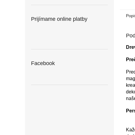
Popi
Prijímame online platby
Pod
Dre
Pre
Facebook
Pre
mag
krea
deko
naše
Per
Kaž