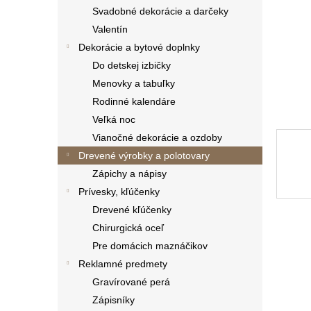
Svadobné dekorácie a darčeky
Valentín
Dekorácie a bytové doplnky
Do detskej izbičky
Menovky a tabuľky
Rodinné kalendáre
Veľká noc
Vianočné dekorácie a ozdoby
Drevené výrobky a polotovary
Zápichy a nápisy
Prívesky, kľúčenky
Drevené kľúčenky
Chirurgická oceľ
Pre domácich maznáčikov
Reklamné predmety
Gravírované perá
Zápisníky