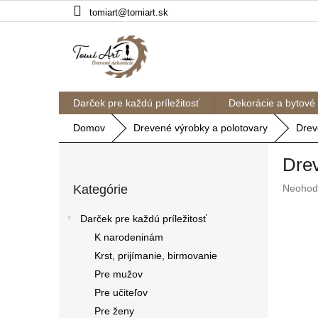
Prejsť
tomiart@tomiart.sk
na
obsah
Darček pre každú príležitosť
Dekorácie a bytové
Domov
Drevené výrobky a polotovary
Drev
B
Drev
o
Preskočiť
č
Prieme
Kategórie
Neohod
kategórie
n
hodnote
ý
produkt
Darček pre každú príležitosť
p
je
K narodeninám
a
0,0
z
Krst, prijímanie, birmovanie
n
5
e
Pre mužov
hviezdič
l
Pre učiteľov
Pre ženy