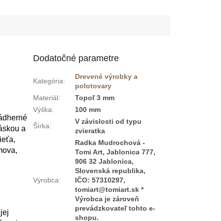
Dodatočné parametre
Drevené výrobky a
Kategória
:
polotovary
Materiál
:
Topoľ 3 mm
Výška
:
100 mm
nádherné
V závislosti od typu
Šírka
:
áskou a
zvieratka
ieťa,
Radka Mudrochová -
mova,
Tomi Art, Jablonica 777,
906 32 Jablonica,
Slovenská republika,
Výrobca
:
IČO: 57310297,
tomiart@tomiart.sk *
Výrobca je zároveň
prevádzkovateľ tohto e-
jej
shopu.