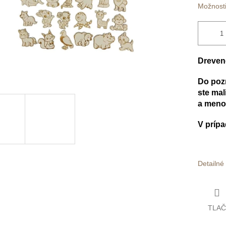
Možnosti
Dreven
Do pozn
ste mal
a meno 
V prípa
Detailné
TLAČ