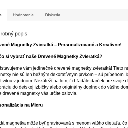
s
Hodnotenie
Diskusia
robný popis
vené Magnetky Zvieratká – Personalizované a Kreatívne!
čo si vybrať naše Drevené Magnetky Zvieratká?
dstavujeme vám jedinečné drevené magnetky zvieratká! Tieto 
netky nie sú len bežným dekoratívnym prvkom – sú príbehom, l
tivitou v jednom. Nezáleží na tom, či hľadáte darček pre svoje d
ráciu do detskej izbičky alebo originálny doplnok do vášho do
 drevené magnetky vás určite oslovia.
sonalizácia na Mieru
dá magnetka môže byť gravírovaná s menom vášho dieťaťa, čo 