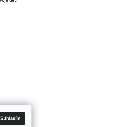
voje deti
Súhlasím