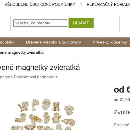
VŠEOBECNÉ OBCHODNÉ PODMIENKY
REKLAMAČNÝ PORIAD
HĽADAŤ
 doplnky
Drevené výrobky a polotovary
Prívesky, kľúčenky
ené magnetky zvieratká
ené magnetky zvieratká
rné
notené
Podrobnosti hodnotenia
nie
od
u
Jednotk
od €1,60 
cena:
Zvoľte
iek.
Drevené