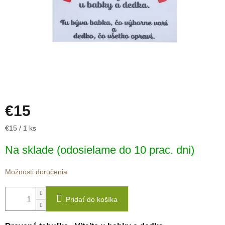
€15
Jednotková
€15 / 1 ks
cena:
Na sklade (odosielame do 10 prac. dni)
Možnosti doručenia
Pridať do košíka