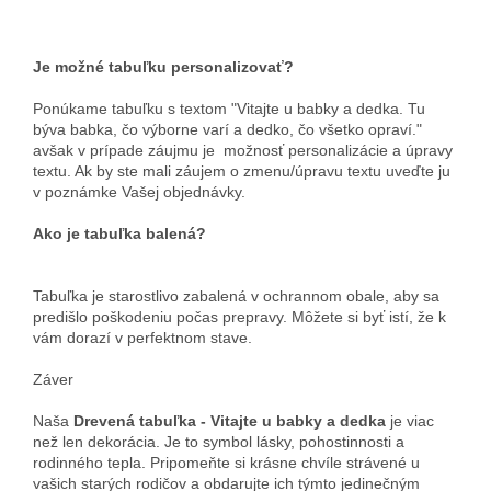
Je možné tabuľku personalizovať?
Ponúkame tabuľku s textom "Vitajte u babky a dedka. Tu
býva babka, čo výborne varí a dedko, čo všetko opraví."
avšak v prípade záujmu je možnosť personalizácie a úpravy
textu. Ak by ste mali záujem o zmenu/úpravu textu uveďte ju
v poznámke Vašej objednávky.
Ako je tabuľka balená?
Tabuľka je starostlivo zabalená v ochrannom obale, aby sa
predišlo poškodeniu počas prepravy. Môžete si byť istí, že k
vám dorazí v perfektnom stave.
Záver
Naša
Drevená tabuľka - Vitajte u babky a dedka
je viac
než len dekorácia. Je to symbol lásky, pohostinnosti a
rodinného tepla. Pripomeňte si krásne chvíle strávené u
vašich starých rodičov a obdarujte ich týmto jedinečným