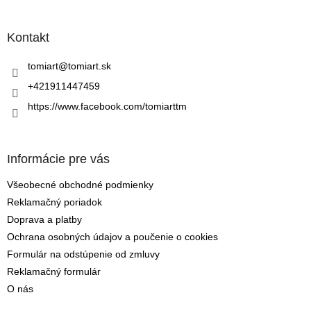
á
p
ä
Kontakt
t
i
tomiart
@
tomiart.sk
e
+421911447459
https://www.facebook.com/tomiarttm
Informácie pre vás
Všeobecné obchodné podmienky
Reklamačný poriadok
Doprava a platby
Ochrana osobných údajov a poučenie o cookies
Formulár na odstúpenie od zmluvy
Reklamačný formulár
O nás