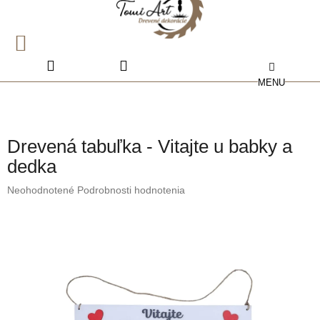
Prejsť
na
obsah
NÁKUPNÝ
KOŠÍK
Drevená tabuľka - Vitajte u babky a
dedka
Priemerné
Neohodnotené
Podrobnosti hodnotenia
hodnotenie
produktu
je
0,0
z
5
hviezdičiek.