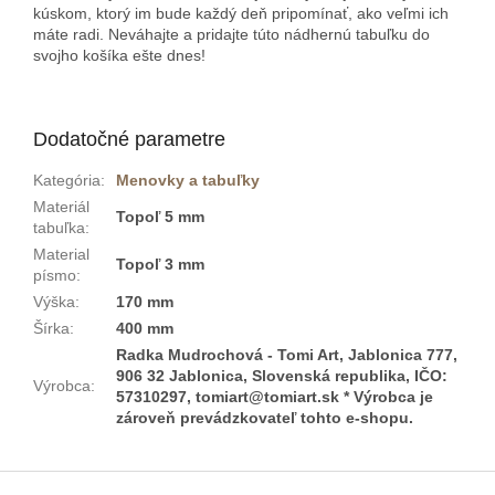
kúskom, ktorý im bude každý deň pripomínať, ako veľmi ich
máte radi. Neváhajte a pridajte túto nádhernú tabuľku do
svojho košíka ešte dnes!
Dodatočné parametre
Kategória
:
Menovky a tabuľky
Materiál
Topoľ 5 mm
tabuľka
:
Material
Topoľ 3 mm
písmo
:
Výška
:
170 mm
Šírka
:
400 mm
Radka Mudrochová - Tomi Art, Jablonica 777,
906 32 Jablonica, Slovenská republika, IČO:
Výrobca
:
57310297, tomiart@tomiart.sk * Výrobca je
zároveň prevádzkovateľ tohto e-shopu.
Z