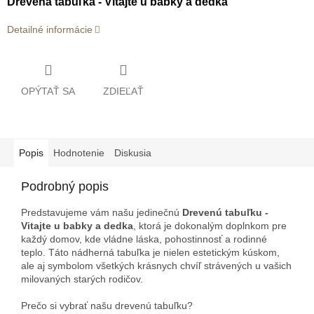
Drevená tabuľka - Vitajte u babky a dedka
Detailné informácie
OPÝTAŤ SA
ZDIEĽAŤ
Popis
Hodnotenie
Diskusia
Podrobný popis
Predstavujeme vám našu jedinečnú
Drevenú tabuľku -
Vitajte u babky a dedka
, ktorá je dokonalým doplnkom pre
každý domov, kde vládne láska, pohostinnosť a rodinné
teplo. Táto nádherná tabuľka je nielen estetickým kúskom,
ale aj symbolom všetkých krásnych chvíľ strávených u vašich
milovaných starých rodičov.
Prečo si vybrať našu drevenú tabuľku?