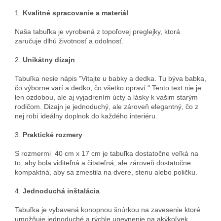
1.
Kvalitné spracovanie a materiál
Naša tabuľka je vyrobená z topoľovej preglejky, ktorá
zaručuje dlhú životnosť a odolnosť.
2.
Unikátny dizajn
Tabuľka nesie nápis "Vitajte u babky a dedka. Tu býva babka,
čo výborne varí a dedko, čo všetko opraví." Tento text nie je
len ozdobou, ale aj vyjadrením úcty a lásky k vašim starým
rodičom. Dizajn je jednoduchý, ale zároveň elegantný, čo z
nej robí ideálny doplnok do každého interiéru.
3.
Praktické rozmery
S rozmermi 40 cm x 17 cm je tabuľka dostatočne veľká na
to, aby bola viditeľná a čitateľná, ale zároveň dostatočne
kompaktná, aby sa zmestila na dvere, stenu alebo poličku.
4.
Jednoduchá inštalácia
Tabuľka je vybavená konopnou šnúrkou na zavesenie ktoré
umožňuje jednoduché a rýchle upevnenie na akýkoľvek