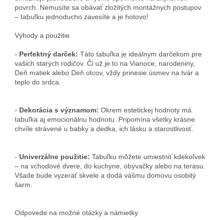
povrch. Nemusíte sa obávať zložitých montážnych postupov
– tabuľku jednoducho zavesíte a je hotovo!
Výhody a použitie
-
Perfektný darček:
Táto tabuľka je ideálnym darčekom pre
vašich starých rodičov. Či už je to na Vianoce, narodeniny,
Deň matiek alebo Deň otcov, vždy prinesie úsmev na tvár a
teplo do srdca.
-
Dekorácia s významom:
Okrem estetickej hodnoty má
tabuľka aj emocionálnu hodnotu. Pripomína všetky krásne
chvíle strávené u babky a dedka, ich lásku a starostlivosť.
-
Univerzálne použitie:
Tabuľku môžete umiestniť kdekoľvek
– na vchodové dvere, do kuchyne, obývačky alebo na terasu.
Všade bude vyzerať skvele a dodá vášmu domovu osobitý
šarm.
Odpovede na možné otázky a námietky