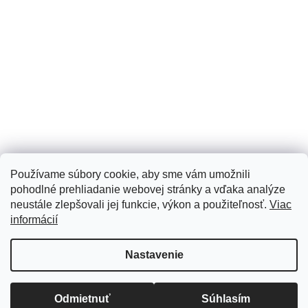
Používame súbory cookie, aby sme vám umožnili
pohodlné prehliadanie webovej stránky a vďaka analýze
neustále zlepšovali jej funkcie, výkon a použiteľnosť.
Viac
informácií
Vytvoril Shoptet
Nastavenie
Copyright 2026
Tomi Art
. Všetky práva vyhradené.
Upraviť
Odmietnuť
Súhlasím
nastavenie cookies