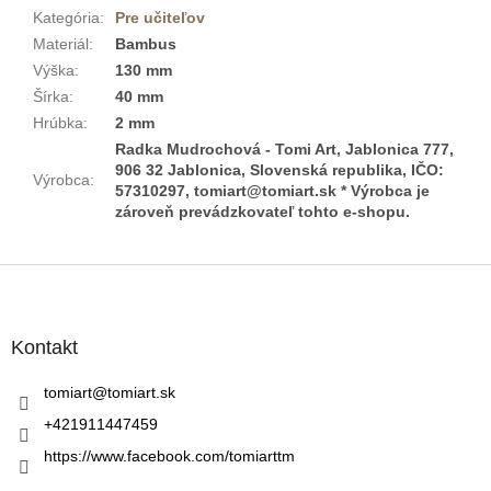
Kategória
:
Pre učiteľov
Materiál
:
Bambus
Výška
:
130 mm
Šírka
:
40 mm
Hrúbka
:
2 mm
Radka Mudrochová - Tomi Art, Jablonica 777,
906 32 Jablonica, Slovenská republika, IČO:
Výrobca
:
57310297, tomiart@tomiart.sk * Výrobca je
zároveň prevádzkovateľ tohto e-shopu.
Z
á
p
ä
Kontakt
t
i
tomiart
@
tomiart.sk
e
+421911447459
https://www.facebook.com/tomiarttm