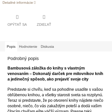
Detailné informácie
OPÝTAŤ SA
ZDIEĽAŤ
Popis
Hodnotenie
Diskusia
Podrobný popis
Bambusová záložka do knihy s vlastným
venovaním – Dokonalý darček pre milovníkov kníh
a jedinečný spôsob, ako prejaviť svoje city
Predstavte si chvíľu, keď sa pohodlne usadíte s vašou
obľúbenou knihou, a všetky starosti sveta sa rozplynú.
Teraz si predstavte, že po otvorení knihy nájdete niečo
osobné, niečo, čo vás zakaždým poteší a dodá vašim
čítacím chvíľam ešte väčší význam. Presne taký