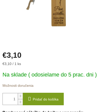
€3,10
Jednotková
€3,10 / 1 ks
cena:
Na sklade ( odosielame do 5 prac. dni )
Možnosti doručenia
Pridať do košíka