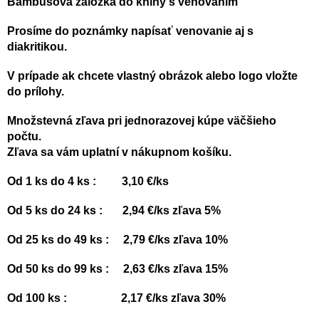
Bambusová záložka do knihy s venovaním
Prosíme do poznámky napísať venovanie aj s
d
iakritikou
.
V prípade ak chcete vlastný obrázok alebo logo vložte
do prílohy.
Množstevná zľava pri jednorazovej kúpe väčšieho
počtu.
Zľava sa vám uplatní v nákupnom košíku.
Od 1 ks do 4 ks : 3,10 €/ks
Od 5 ks do 24 ks : 2,94 €/ks zľava 5%
Od 25 ks do 49 ks : 2,79 €/ks zľava 10%
Od 50 ks do 99 ks : 2,63 €/ks zľava 15%
Od 100 ks : 2,17 €/ks zľava 30%