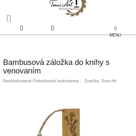
Prejsť
na
obsah
NÁKUPNÝ
KOŠÍK
Bambusová záložka do knihy s
venovaním
Priemerné
Neohodnotené
Podrobnosti hodnotenia
Značka:
Tomi Art
hodnotenie
produktu
je
0,0
z
5
hviezdičiek.