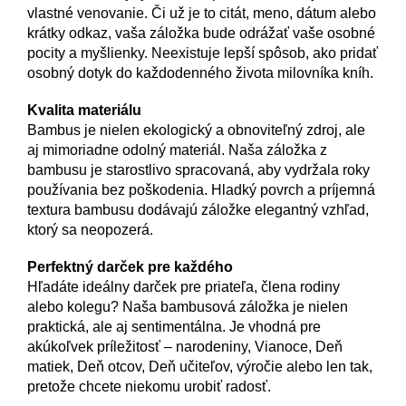
vlastné venovanie. Či už je to citát, meno, dátum alebo
krátky odkaz, vaša záložka bude odrážať vaše osobné
pocity a myšlienky. Neexistuje lepší spôsob, ako pridať
osobný dotyk do každodenného života milovníka kníh.
Kvalita materiálu
Bambus je nielen ekologický a obnoviteľný zdroj, ale
aj mimoriadne odolný materiál. Naša záložka z
bambusu je starostlivo spracovaná, aby vydržala roky
používania bez poškodenia. Hladký povrch a príjemná
textura bambusu dodávajú záložke elegantný vzhľad,
ktorý sa neopozerá.
Perfektný darček pre každého
Hľadáte ideálny darček pre priateľa, člena rodiny
alebo kolegu? Naša bambusová záložka je nielen
praktická, ale aj sentimentálna. Je vhodná pre
akúkoľvek príležitosť – narodeniny, Vianoce, Deň
matiek, Deň otcov, Deň učiteľov, výročie alebo len tak,
pretože chcete niekomu urobiť radosť.