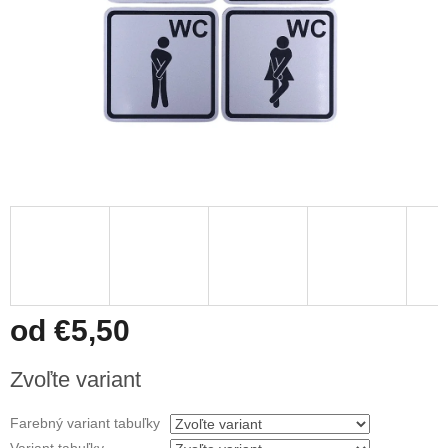
od
€5,50
Jednotková
Zvoľte variant
cena:
Farebný variant tabuľky