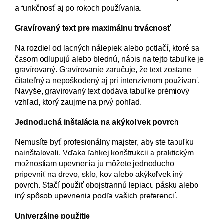
a funkčnosť aj po rokoch používania.
Gravírovaný text pre maximálnu trvácnosť
Na rozdiel od lacných nálepiek alebo potlačí, ktoré sa
časom odlupujú alebo blednú, nápis na tejto tabuľke je
gravírovaný. Gravírovanie zaručuje, že text zostane
čitateľný a nepoškodený aj pri intenzívnom používaní.
Navyše, gravírovaný text dodáva tabuľke prémiový
vzhľad, ktorý zaujme na prvý pohľad.
Jednoduchá inštalácia na akýkoľvek povrch
Nemusíte byť profesionálny majster, aby ste tabuľku
nainštalovali. Vďaka ľahkej konštrukcii a praktickým
možnostiam upevnenia ju môžete jednoducho
pripevniť na drevo, sklo, kov alebo akýkoľvek iný
povrch. Stačí použiť obojstrannú lepiacu pásku alebo
iný spôsob upevnenia podľa vašich preferencií.
Univerzálne použitie