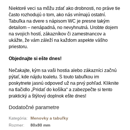
Niektoré veci sa môžu zdať ako drobnosti, no práve tie
často rozhodujú o tom, ako nás vnímajú ostatní.
Tabuľka na dvere s nápisom WC je presne takým
detailom – nenápadná, no nevyhnutná. Urobte dojem
na svojich hostí, zákazníkov či zamestnancov a
ukážte, že vám záleží na každom aspekte vášho
priestoru.
Objednajte si ešte dnes!
Nečakajte, kým sa vaši hostia alebo zákazníci začnú
pýtať, kde nájdu toaletu. S touto tabuľkou im
poskytnete jasnú odpoveď už na prvý pohľad. Kliknite
na tlačidlo „Pridať do košíka“ a zabezpečte si tento
praktický a štýlový doplnok ešte dnes!
Dodatočné parametre
Kategória
:
Menovky a tabuľky
Rozmer
:
80x80 mm