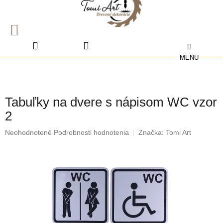
Prejsť
na
obsah
NÁKUPNÝ
KOŠÍK
Tabuľky na dvere s nápisom WC vzor
2
Priemerné
Neohodnotené
Podrobnosti hodnotenia
Značka:
Tomi Art
hodnotenie
produktu
je
0,0
z
5
hviezdičiek.