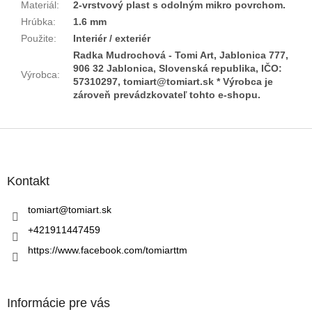
Materiál
:
2-vrstvový plast s odolným mikro povrchom.
Hrúbka
:
1.6 mm
Použite
:
Interiér / exteriér
Radka Mudrochová - Tomi Art, Jablonica 777,
906 32 Jablonica, Slovenská republika, IČO:
Výrobca
:
57310297, tomiart@tomiart.sk * Výrobca je
zároveň prevádzkovateľ tohto e-shopu.
Z
á
p
ä
Kontakt
t
i
tomiart
@
tomiart.sk
e
+421911447459
https://www.facebook.com/tomiarttm
Informácie pre vás